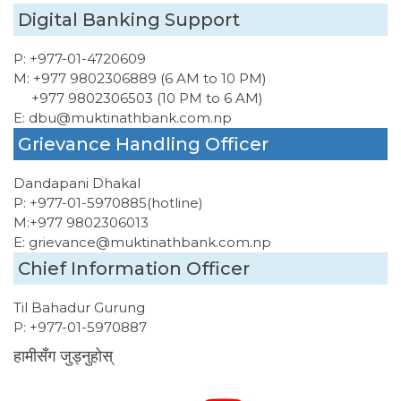
Digital Banking Support
P:
+977-01-4720609
M:
+977 9802306889 (6 AM to 10 PM)
+977 9802306503 (10 PM to 6 AM)
E:
dbu@muktinathbank.com.np
Grievance Handling Officer
Dandapani Dhakal
P:
+977-01-5970885
(hotline)
M:
+977 9802306013
E:
grievance@muktinathbank.com.np
Chief Information Officer
Til Bahadur Gurung
P:
+977-01-5970887
हामीसँग जुड्नुहोस्