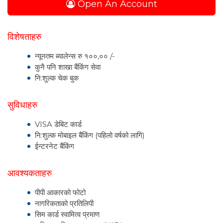
Open An Account
विशेषताहरु
न्यूनतम ब्यालेन्स रु १००,०० /-
कुनै पनि शाखा बैंकिंग सेवा
नि:शुल्क चेक बुक
सुविधाहरु
VISA डेबिट कार्ड
नि:शुल्क मोबाइल बैंकिंग (पहिलो वर्षको लागि)
ईन्टरनेट बैंकिंग
आवश्यकताहरु
पीपी आकारको फोटो
नागरिकताको प्रतिलिपी
सिम कार्ड स्वामित्व प्रमाण