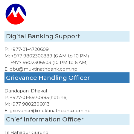
Digital Banking Support
P:
+977-01-4720609
M:
+977 9802306889 (6 AM to 10 PM)
+977 9802306503 (10 PM to 6 AM)
E:
dbu@muktinathbank.com.np
Grievance Handling Officer
Dandapani Dhakal
P:
+977-01-5970885
(hotline)
M:
+977 9802306013
E:
grievance@muktinathbank.com.np
Chief Information Officer
Til Bahadur Gurung