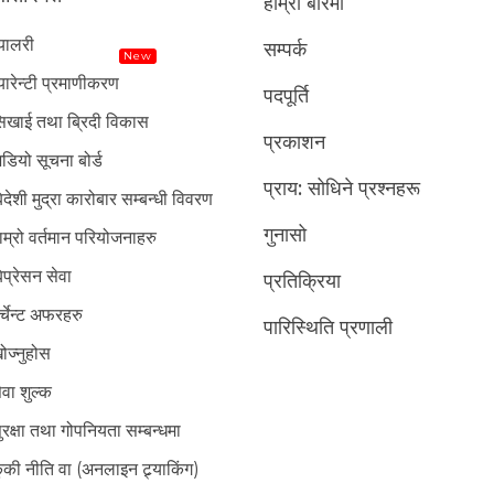
हाम्रो बारेमा
्यालरी
सम्पर्क
New
्यारेन्टी प्रमाणीकरण
पदपूर्ति
िखाई तथा ब्रिदी विकास
प्रकाशन
डियो सूचना बोर्ड
प्राय: सोधिने प्रश्नहरू
िदेशी मुद्रा कारोबार सम्बन्धी विवरण
गुनासो
ाम्रो वर्तमान परियोजनाहरु
िप्रेसन सेवा
प्रतिक्रिया
र्चेन्ट अफरहरु
पारिस्थिति प्रणाली
ोज्नुहोस
ेवा शुल्क
ुरक्षा तथा गोपनियता सम्बन्धमा
ुकी नीति वा (अनलाइन ट्र्याकिंग)