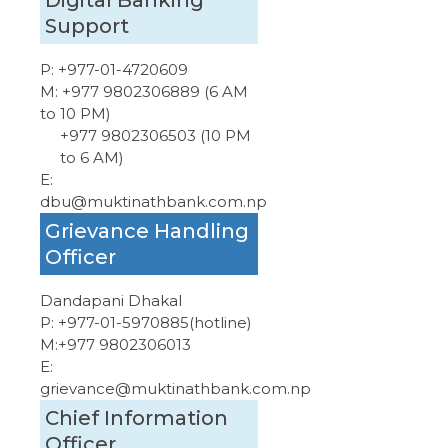
Digital Banking
Support
P:
+977-01-4720609
M:
+977 9802306889 (6 AM
to 10 PM)
+977 9802306503 (10 PM
to 6 AM)
E:
dbu@muktinathbank.com.np
Grievance Handling
Officer
Dandapani Dhakal
P:
+977-01-5970885
(hotline)
M:
+977 9802306013
E:
grievance@muktinathbank.com.np
Chief Information
Officer