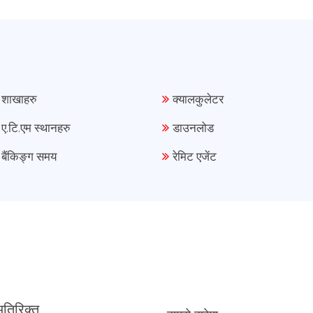
शाखाहरु
क्यालकुलेटर
ए.टि.एम स्थानहरु
डाउनलोड
बैंकिङ्ग समय
रेमिट एजेंट
तिरिक्त