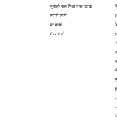
सुनौलो बाल शिक्षा बचत खाता
स
सवारी कर्जा
अ
घर कर्जा
ब
शेयर कर्जा
ह
ब
म
ख
स
स
क
स
अ
N