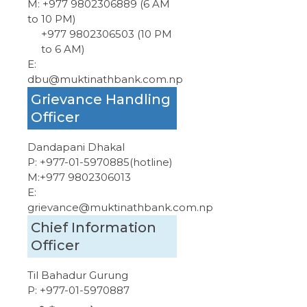
M:
+977 9802306889 (6 AM
to 10 PM)
+977 9802306503 (10 PM
to 6 AM)
E:
dbu@muktinathbank.com.np
Grievance Handling
Officer
Dandapani Dhakal
P:
+977-01-5970885
(hotline)
M:
+977 9802306013
E:
grievance@muktinathbank.com.np
Chief Information
Officer
Til Bahadur Gurung
P:
+977-01-5970887