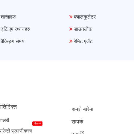
शाखाहरु
क्यालकुलेटर
ए.टि.एम स्थानहरु
डाउनलोड
बैंकिङ्ग समय
रेमिट एजेंट
तिरिक्त
हाम्रो बारेमा
्यालरी
सम्पर्क
New
्यारेन्टी प्रमाणीकरण